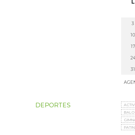
L
3
1
1
2
31
AGE
DEPORTES
ACTI
BAL
GIMN
PATIN