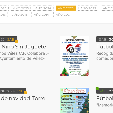
2026
AÑO 2025
AÑO 2024
AÑO 2023
AÑO 2022
AÑO 2
016
AÑO 2015
AÑO 2014
AÑO 2021
023
SÁB
SÁB
3
 Niño Sin Juguete
Fútbol
nos Vélez C.F. Colabora .-
Recogida
Ayuntamiento de Vélez-
comedor
ENE
2024
VIE
SÁB
2
 de navidad Torre
Fútbol
"Memoria