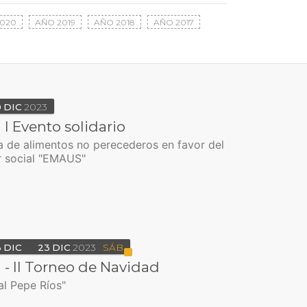
020
AÑO 2019
AÑO 2018
AÑO 2017
0
DIC
2023
 I Evento solidario
 de alimentos no perecederos en favor del
 social "EMAUS"
3
DIC
23
DIC
2023
SÁB
 - II Torneo de Navidad
l Pepe Ríos"