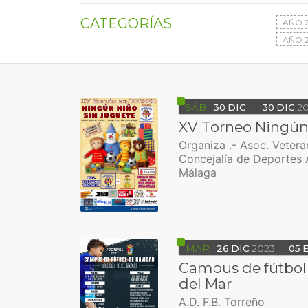
CATEGORÍAS
AÑO 
AÑO 2
SÁB
30
DIC
30
DIC
2
XV Torneo Ningún
Organiza .- Asoc. Vetera
Concejalía de Deportes 
Málaga
MAR
26
DIC
2023
05
Campus de fútbol
del Mar
A.D. F.B. Torreño