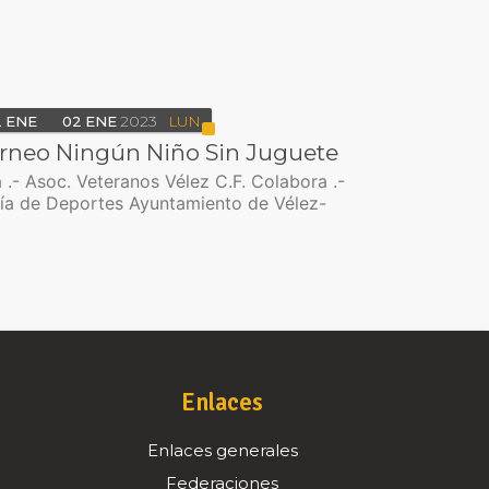
2
ENE
02
ENE
2023
LUN
rneo Ningún Niño Sin Juguete
 .- Asoc. Veteranos Vélez C.F. Colabora .-
ía de Deportes Ayuntamiento de Vélez-
Enlaces
Enlaces generales
Federaciones