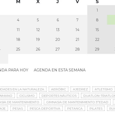
M
X
J
V
S
1
4
5
6
7
8
0
11
12
13
14
15
7
18
19
20
21
22
4
25
26
27
28
29
NDA PARA HOY
AGENDA EN ESTA SEMANA
VIDADES EN LA NATURALEZA
AERÓBIC
AJEDREZ
ATLETISMO
ONMANO
CICLISMO
DEPORTES NÁUTICOS
DUATLON-TRIATLO
ASIA DE MANTENIMIENTO
GIMNASIA DE MANTENIMIENTO 3ªEDAD
AJE
PESAS
PESCA DEPORTIVA
PETANCA
PILATES
RU