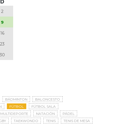
D
2
9
16
23
30
BÁDMINTON
BALONCESTO
N
FÚTBOL
FÚTBOL SALA
MULTIDEPORTE
NATACIÓN
PÁDEL
GBY
TAEKWONDO
TENIS
TENIS DE MESA