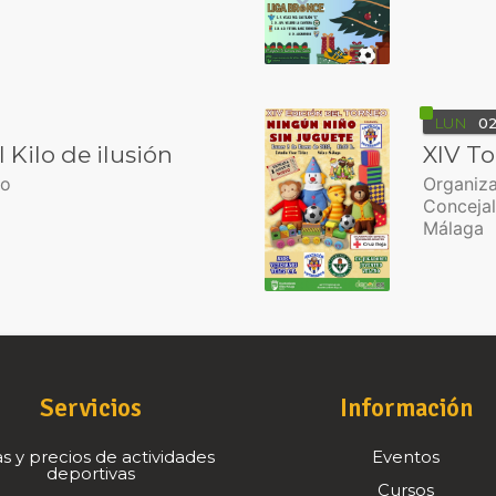
LUN
0
I Kilo de ilusión
XIV To
ño
Organiza
Concejal
Málaga
Servicios
Información
s y precios de actividades
Eventos
deportivas
Cursos