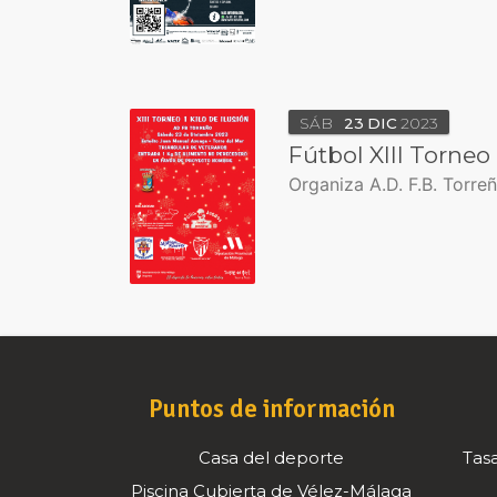
SÁB
23
DIC
2023
Fútbol XIII Torneo 
Organiza A.D. F.B. Torre
Puntos de información
Casa del deporte
Tasa
Piscina Cubierta de Vélez-Málaga