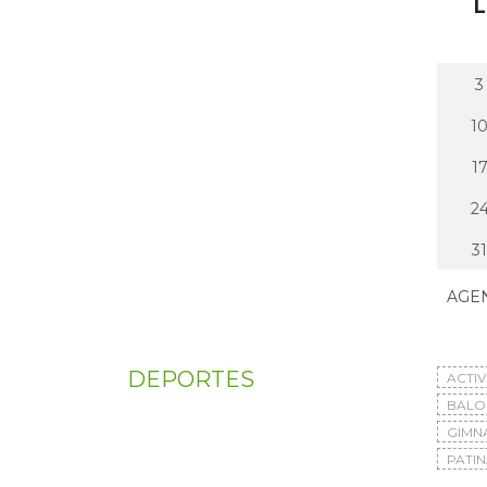
L
3
1
1
2
31
AGE
DEPORTES
ACTI
BAL
GIMN
PATIN