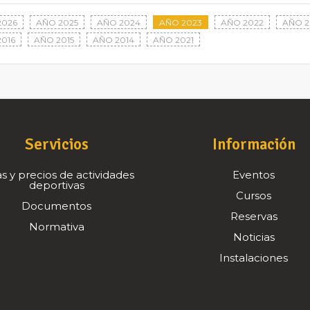
2026
AÑO 2025
AÑO 2024
AÑO 2023
AÑO 2022
AÑO 2
016
AÑO 2015
AÑO 2014
AÑO 2021
Servicios
Información
s y precios de actividades
Eventos
deportivas
Cursos
Documentos
Reservas
Normativa
Noticias
Instalaciones