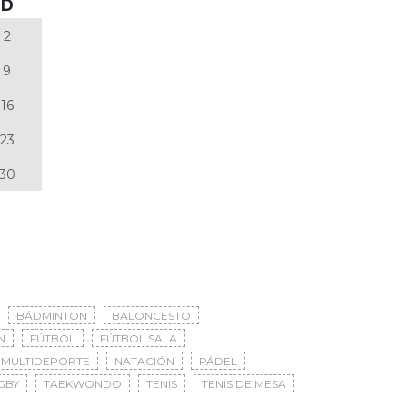
D
2
9
16
23
30
BÁDMINTON
BALONCESTO
N
FÚTBOL
FÚTBOL SALA
MULTIDEPORTE
NATACIÓN
PÁDEL
GBY
TAEKWONDO
TENIS
TENIS DE MESA