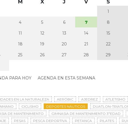
M
X
J
V
S
1
4
5
6
7
8
0
11
12
13
14
15
7
18
19
20
21
22
4
25
26
27
28
29
NDA PARA HOY
AGENDA EN ESTA SEMANA
VIDADES EN LA NATURALEZA
AERÓBIC
AJEDREZ
ATLETISMO
ONMANO
CICLISMO
DEPORTES NÁUTICOS
DUATLON-TRIATLO
ASIA DE MANTENIMIENTO
GIMNASIA DE MANTENIMIENTO 3ªEDAD
AJE
PESAS
PESCA DEPORTIVA
PETANCA
PILATES
RU