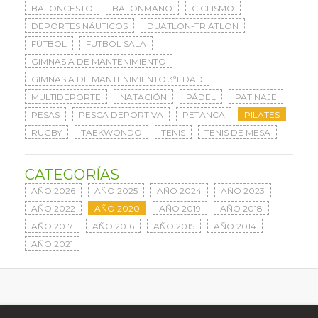
BALONCESTO
BALONMANO
CICLISMO
DEPORTES NÁUTICOS
DUATLON-TRIATLON
FÚTBOL
FÚTBOL SALA
GIMNASIA DE MANTENIMIENTO
GIMNASIA DE MANTENIMIENTO 3ªEDAD
MULTIDEPORTE
NATACIÓN
PÁDEL
PATINAJE
PESAS
PESCA DEPORTIVA
PETANCA
PILATES
RUGBY
TAEKWONDO
TENIS
TENIS DE MESA
CATEGORÍAS
AÑO 2026
AÑO 2025
AÑO 2024
AÑO 2023
AÑO 2022
AÑO 2020
AÑO 2019
AÑO 2018
AÑO 2017
AÑO 2016
AÑO 2015
AÑO 2014
AÑO 2021