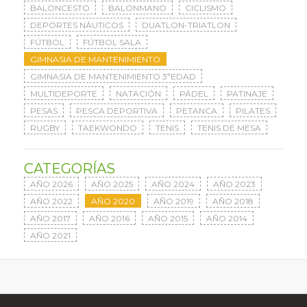
BALONCESTO
BALONMANO
CICLISMO
DEPORTES NÁUTICOS
DUATLON-TRIATLON
FÚTBOL
FÚTBOL SALA
GIMNASIA DE MANTENIMIENTO
GIMNASIA DE MANTENIMIENTO 3ªEDAD
MULTIDEPORTE
NATACIÓN
PÁDEL
PATINAJE
PESAS
PESCA DEPORTIVA
PETANCA
PILATES
RUGBY
TAEKWONDO
TENIS
TENIS DE MESA
CATEGORÍAS
AÑO 2026
AÑO 2025
AÑO 2024
AÑO 2023
AÑO 2022
AÑO 2020
AÑO 2019
AÑO 2018
AÑO 2017
AÑO 2016
AÑO 2015
AÑO 2014
AÑO 2021