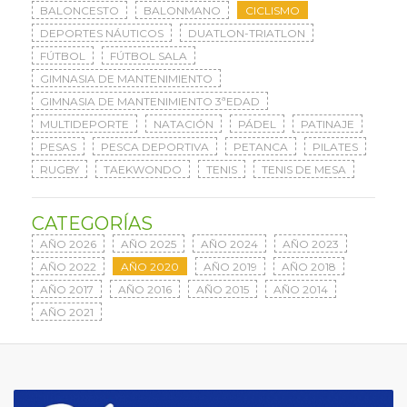
BALONCESTO
BALONMANO
CICLISMO
DEPORTES NÁUTICOS
DUATLON-TRIATLON
FÚTBOL
FÚTBOL SALA
GIMNASIA DE MANTENIMIENTO
GIMNASIA DE MANTENIMIENTO 3ªEDAD
MULTIDEPORTE
NATACIÓN
PÁDEL
PATINAJE
PESAS
PESCA DEPORTIVA
PETANCA
PILATES
RUGBY
TAEKWONDO
TENIS
TENIS DE MESA
CATEGORÍAS
AÑO 2026
AÑO 2025
AÑO 2024
AÑO 2023
AÑO 2022
AÑO 2020
AÑO 2019
AÑO 2018
AÑO 2017
AÑO 2016
AÑO 2015
AÑO 2014
AÑO 2021