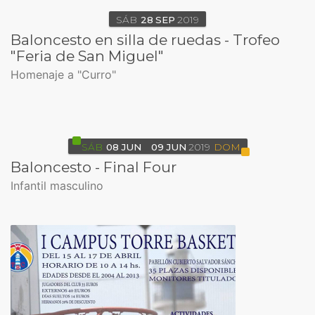
SÁB
28
SEP
2019
Baloncesto en silla de ruedas - Trofeo
"Feria de San Miguel"
Homenaje a "Curro"
SÁB
08
JUN
09
JUN
2019
DOM
Baloncesto - Final Four
Infantil masculino