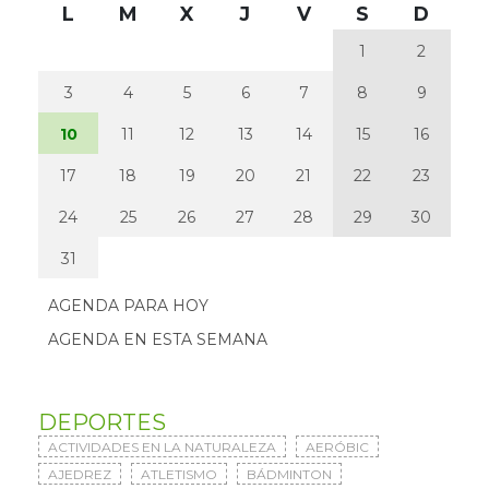
L
M
X
J
V
S
D
1
2
3
4
5
6
7
8
9
10
11
12
13
14
15
16
17
18
19
20
21
22
23
24
25
26
27
28
29
30
31
AGENDA PARA HOY
AGENDA EN ESTA SEMANA
DEPORTES
ACTIVIDADES EN LA NATURALEZA
AERÓBIC
AJEDREZ
ATLETISMO
BÁDMINTON