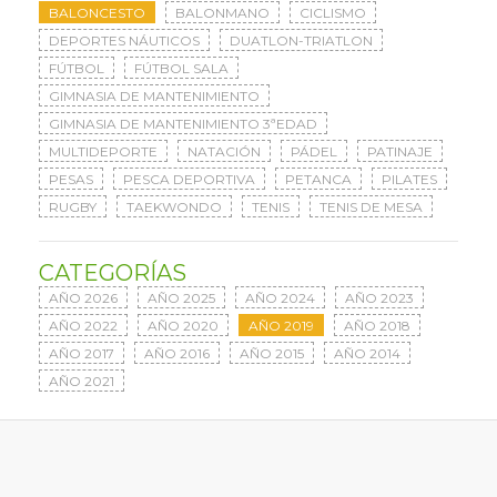
BALONCESTO
BALONMANO
CICLISMO
DEPORTES NÁUTICOS
DUATLON-TRIATLON
FÚTBOL
FÚTBOL SALA
GIMNASIA DE MANTENIMIENTO
GIMNASIA DE MANTENIMIENTO 3ªEDAD
MULTIDEPORTE
NATACIÓN
PÁDEL
PATINAJE
PESAS
PESCA DEPORTIVA
PETANCA
PILATES
RUGBY
TAEKWONDO
TENIS
TENIS DE MESA
CATEGORÍAS
AÑO 2026
AÑO 2025
AÑO 2024
AÑO 2023
AÑO 2022
AÑO 2020
AÑO 2019
AÑO 2018
AÑO 2017
AÑO 2016
AÑO 2015
AÑO 2014
AÑO 2021