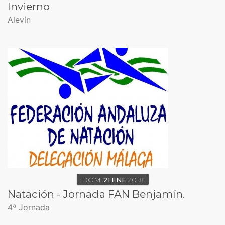
Invierno
Alevín
DOM
21
ENE
2018
Natación - Jornada FAN Benjamín.
4ª Jornada