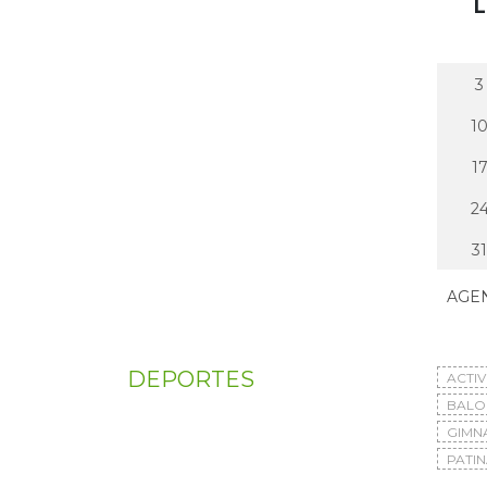
L
3
1
1
2
31
AGE
DEPORTES
ACTI
BAL
GIMN
PATIN