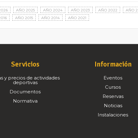
2026
AÑO 2025
AÑO 2024
AÑO 2023
AÑO 2022
AÑO 2
016
AÑO 2015
AÑO 2014
AÑO 2021
Servicios
Información
s y precios de actividades
Eventos
deportivas
Cursos
Documentos
Reservas
Normativa
Noticias
Instalaciones