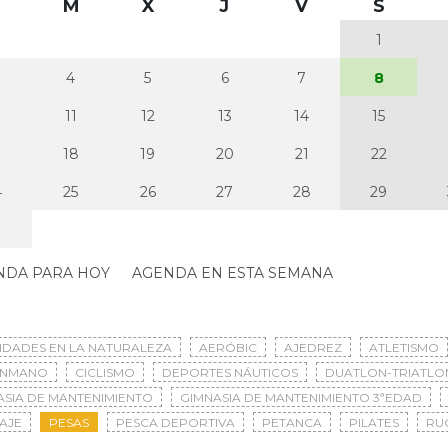
M
X
J
V
S
1
4
5
6
7
8
0
11
12
13
14
15
7
18
19
20
21
22
4
25
26
27
28
29
NDA PARA HOY
AGENDA EN ESTA SEMANA
VIDADES EN LA NATURALEZA
AERÓBIC
AJEDREZ
ATLETISMO
ONMANO
CICLISMO
DEPORTES NÁUTICOS
DUATLON-TRIATLO
ASIA DE MANTENIMIENTO
GIMNASIA DE MANTENIMIENTO 3ªEDAD
AJE
PESAS
PESCA DEPORTIVA
PETANCA
PILATES
RU