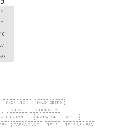
D
2
9
16
23
30
BÁDMINTON
BALONCESTO
N
FÚTBOL
FÚTBOL SALA
MULTIDEPORTE
NATACIÓN
PÁDEL
GBY
TAEKWONDO
TENIS
TENIS DE MESA