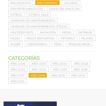
BALONCESTO
BALONMANO
CICLISMO
DEPORTES NÁUTICOS
DUATLON-TRIATLON
FÚTBOL
FÚTBOL SALA
GIMNASIA DE MANTENIMIENTO
GIMNASIA DE MANTENIMIENTO 3ªEDAD
MULTIDEPORTE
NATACIÓN
PÁDEL
PATINAJE
PESAS
PESCA DEPORTIVA
PETANCA
PILATES
RUGBY
TAEKWONDO
TENIS
TENIS DE MESA
CATEGORÍAS
AÑO 2026
AÑO 2025
AÑO 2024
AÑO 2023
AÑO 2022
AÑO 2020
AÑO 2019
AÑO 2018
AÑO 2017
AÑO 2016
AÑO 2015
AÑO 2014
AÑO 2021