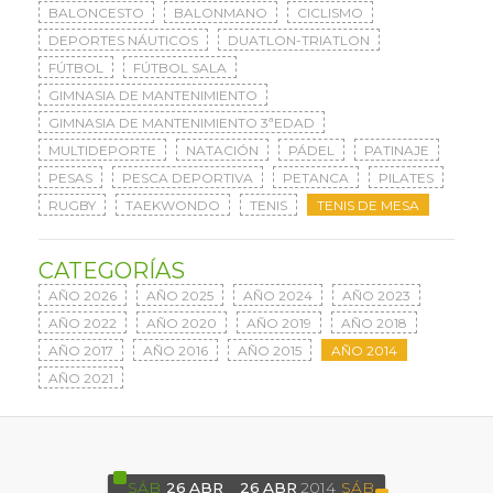
BALONCESTO
BALONMANO
CICLISMO
DEPORTES NÁUTICOS
DUATLON-TRIATLON
FÚTBOL
FÚTBOL SALA
GIMNASIA DE MANTENIMIENTO
GIMNASIA DE MANTENIMIENTO 3ªEDAD
MULTIDEPORTE
NATACIÓN
PÁDEL
PATINAJE
PESAS
PESCA DEPORTIVA
PETANCA
PILATES
RUGBY
TAEKWONDO
TENIS
TENIS DE MESA
CATEGORÍAS
AÑO 2026
AÑO 2025
AÑO 2024
AÑO 2023
AÑO 2022
AÑO 2020
AÑO 2019
AÑO 2018
AÑO 2017
AÑO 2016
AÑO 2015
AÑO 2014
AÑO 2021
SÁB
26
ABR
26
ABR
2014
SÁB