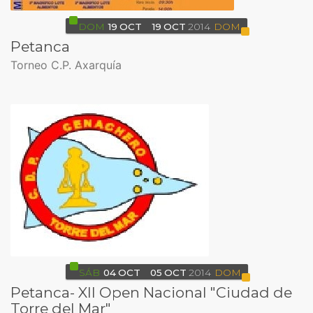
DOM
19
OCT
19
OCT
2014
DOM
Petanca
Torneo C.P. Axarquía
SÁB
04
OCT
05
OCT
2014
DOM
Petanca- XII Open Nacional "Ciudad de
Torre del Mar"