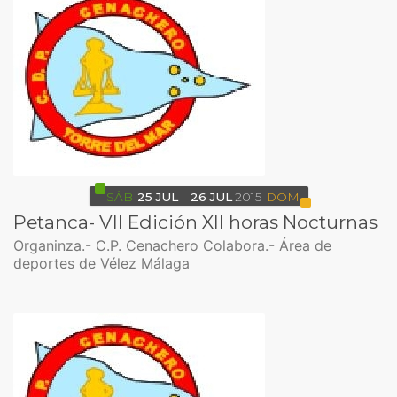
SÁB
25
JUL
26
JUL
2015
DOM
Petanca- VII Edición XII horas Nocturnas
Organinza.- C.P. Cenachero Colabora.- Área de
deportes de Vélez Málaga