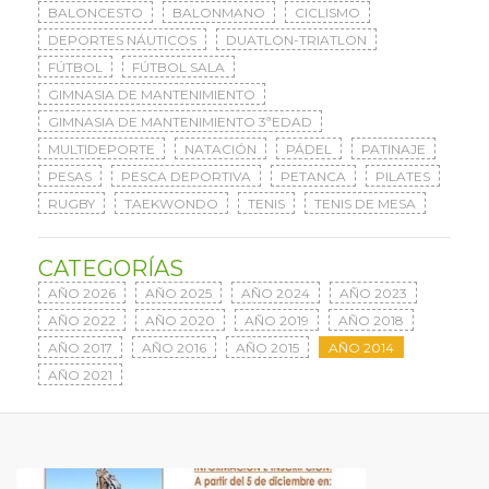
BALONCESTO
BALONMANO
CICLISMO
DEPORTES NÁUTICOS
DUATLON-TRIATLON
FÚTBOL
FÚTBOL SALA
GIMNASIA DE MANTENIMIENTO
GIMNASIA DE MANTENIMIENTO 3ªEDAD
MULTIDEPORTE
NATACIÓN
PÁDEL
PATINAJE
PESAS
PESCA DEPORTIVA
PETANCA
PILATES
RUGBY
TAEKWONDO
TENIS
TENIS DE MESA
CATEGORÍAS
AÑO 2026
AÑO 2025
AÑO 2024
AÑO 2023
AÑO 2022
AÑO 2020
AÑO 2019
AÑO 2018
AÑO 2017
AÑO 2016
AÑO 2015
AÑO 2014
AÑO 2021