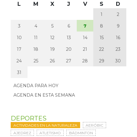
L
M
X
J
V
S
D
1
2
3
4
5
6
7
8
9
10
11
12
13
14
15
16
17
18
19
20
21
22
23
24
25
26
27
28
29
30
31
AGENDA PARA HOY
AGENDA EN ESTA SEMANA
DEPORTES
ACTIVIDADES EN LA NATURALEZA
AERÓBIC
AJEDREZ
ATLETISMO
BÁDMINTON