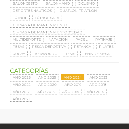
BALONCESTO
BALONMANO
CICLISMO
DEPORTES NÁUTICOS
DUATLON-TRIATLON
FÚTBOL
FÚTBOL SALA
GIMNASIA DE MANTENIMIENTO
GIMNASIA DE MANTENIMIENTO 3ªEDAD
MULTIDEPORTE
NATACIÓN
PÁDEL
PATINAJE
PESAS
PESCA DEPORTIVA
PETANCA
PILATES
RUGBY
TAEKWONDO
TENIS
TENIS DE MESA
CATEGORÍAS
AÑO 2026
AÑO 2025
AÑO 2024
AÑO 2023
AÑO 2022
AÑO 2020
AÑO 2019
AÑO 2018
AÑO 2017
AÑO 2016
AÑO 2015
AÑO 2014
AÑO 2021