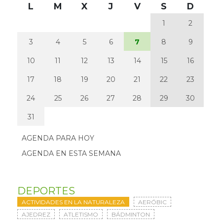
L
M
X
J
V
S
D
1
2
3
4
5
6
7
8
9
10
11
12
13
14
15
16
17
18
19
20
21
22
23
24
25
26
27
28
29
30
31
AGENDA PARA HOY
AGENDA EN ESTA SEMANA
DEPORTES
ACTIVIDADES EN LA NATURALEZA
AERÓBIC
AJEDREZ
ATLETISMO
BÁDMINTON