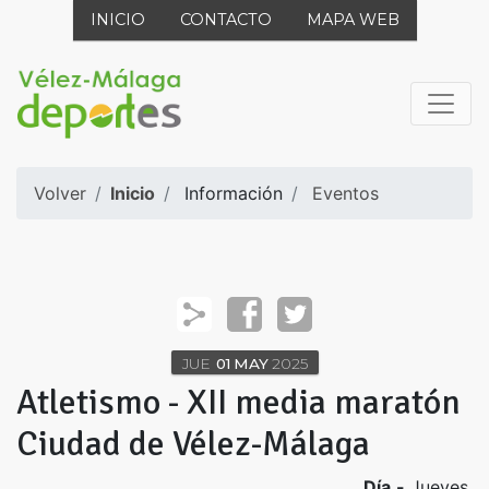
INICIO
CONTACTO
MAPA WEB
Volver
Inicio
Información
Eventos
JUE
01
MAY
2025
Atletismo - XII media maratón
Ciudad de Vélez-Málaga
Día.-
Jueves,