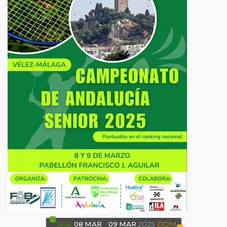
SÁB
08
MAR
09
MAR
2025
DOM