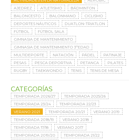
ACTIVIDADES EN LA NATURALEZA
AERÓBIC
AJEDREZ
ATLETISMO
BÁDMINTON
BALONCESTO
BALONMANO
CICLISMO
DEPORTES NÁUTICOS
DUATLON-TRIATLON
FÚTBOL
FÚTBOL SALA
GIMNASIA DE MANTENIMIENTO
GIMNASIA DE MANTENIMIENTO 3ªEDAD
MULTIDEPORTE
NATACIÓN
PÁDEL
PATINAJE
PESAS
PESCA DEPORTIVA
PETANCA
PILATES
RUGBY
TAEKWONDO
TENIS
TENIS DE MESA
CATEGORÍAS
TEMPORADA 2026/27
TEMPORADA 2025/26
TEMPORADA 23/24
TEMPORADA 22/23
VERANO 2021
TEMPORADA 20/21
VERANO 2019
TEMPORADA 2018/19
VERANO 2018
TEMPORADA 17/18
VERANO 2017
TEMPORADA 2019/20
TEMPORADA 21/22