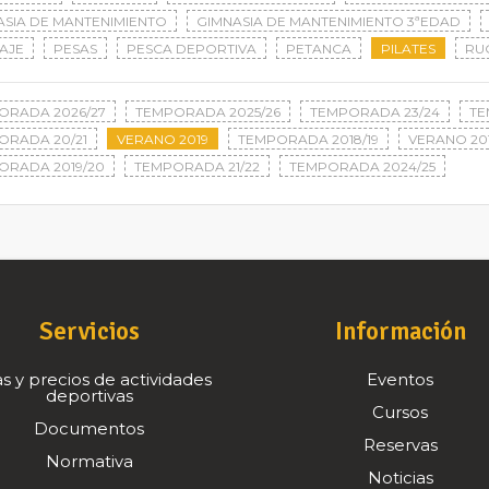
ASIA DE MANTENIMIENTO
GIMNASIA DE MANTENIMIENTO 3ªEDAD
AJE
PESAS
PESCA DEPORTIVA
PETANCA
PILATES
RU
ORADA 2026/27
TEMPORADA 2025/26
TEMPORADA 23/24
TE
ORADA 20/21
VERANO 2019
TEMPORADA 2018/19
VERANO 20
ORADA 2019/20
TEMPORADA 21/22
TEMPORADA 2024/25
Servicios
Información
s y precios de actividades
Eventos
deportivas
Cursos
Documentos
Reservas
Normativa
Noticias