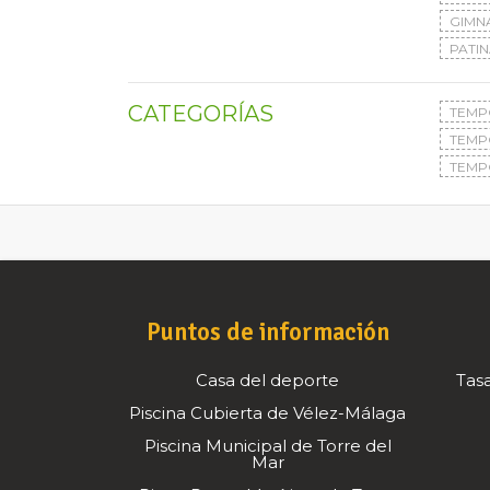
GIMN
PATIN
CATEGORÍAS
TEMP
TEMP
TEMP
Puntos de información
Casa del deporte
Tasa
Piscina Cubierta de Vélez-Málaga
Piscina Municipal de Torre del
Mar