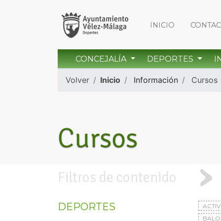
INICIO
CONTA
CONCEJALÍA
DEPORTES
I
Volver
Inicio
Información
Cursos
Cursos
Filtros de contenido
DEPORTES
ACTI
BAL