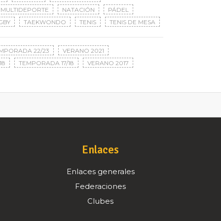
MULTIDEPORTE
NATACIÓN
PÁDEL
GBY
TAEKWONDO
TENIS
TENIS DE MESA
MPORADA 22/23
VERANO 2021
18
TEMPORADA 17/18
VERANO 2017
Enlaces
Enlaces generales
Federaciones
Clubes