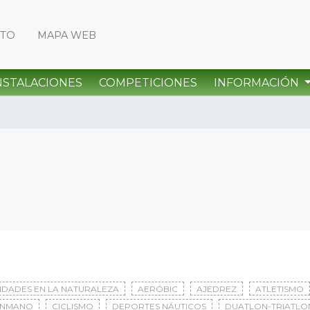
CTO
MAPA WEB
NSTALACIONES
COMPETICIONES
INFORMACIÓN
VIDADES EN LA NATURALEZA
AERÓBIC
AJEDREZ
ATLETISMO
ONMANO
CICLISMO
DEPORTES NÁUTICOS
DUATLON-TRIATLO