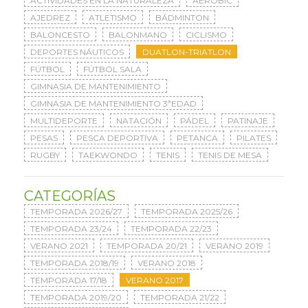
ACTIVIDADES EN LA NATURALEZA
AERÓBIC
AJEDREZ
ATLETISMO
BÁDMINTON
BALONCESTO
BALONMANO
CICLISMO
DEPORTES NÁUTICOS
DUATLON-TRIATLON
FÚTBOL
FÚTBOL SALA
GIMNASIA DE MANTENIMIENTO
GIMNASIA DE MANTENIMIENTO 3ªEDAD
MULTIDEPORTE
NATACIÓN
PÁDEL
PATINAJE
PESAS
PESCA DEPORTIVA
PETANCA
PILATES
RUGBY
TAEKWONDO
TENIS
TENIS DE MESA
CATEGORÍAS
TEMPORADA 2026/27
TEMPORADA 2025/26
TEMPORADA 23/24
TEMPORADA 22/23
VERANO 2021
TEMPORADA 20/21
VERANO 2019
TEMPORADA 2018/19
VERANO 2018
TEMPORADA 17/18
VERANO 2017
TEMPORADA 2019/20
TEMPORADA 21/22