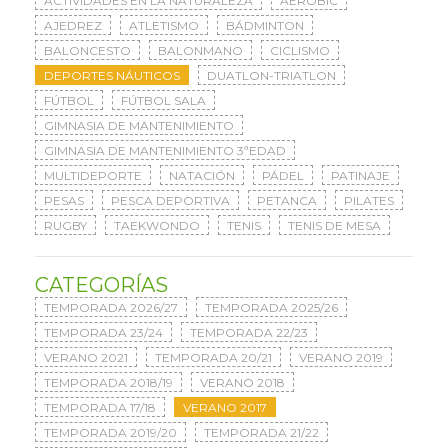
ACTIVIDADES EN LA NATURALEZA
AERÓBIC
AJEDREZ
ATLETISMO
BÁDMINTON
BALONCESTO
BALONMANO
CICLISMO
DEPORTES NÁUTICOS
DUATLON-TRIATLON
FÚTBOL
FÚTBOL SALA
GIMNASIA DE MANTENIMIENTO
GIMNASIA DE MANTENIMIENTO 3ªEDAD
MULTIDEPORTE
NATACIÓN
PÁDEL
PATINAJE
PESAS
PESCA DEPORTIVA
PETANCA
PILATES
RUGBY
TAEKWONDO
TENIS
TENIS DE MESA
CATEGORÍAS
TEMPORADA 2026/27
TEMPORADA 2025/26
TEMPORADA 23/24
TEMPORADA 22/23
VERANO 2021
TEMPORADA 20/21
VERANO 2019
TEMPORADA 2018/19
VERANO 2018
TEMPORADA 17/18
VERANO 2017
TEMPORADA 2019/20
TEMPORADA 21/22