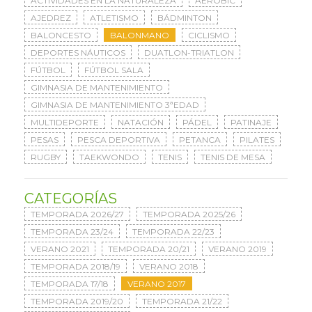
ACTIVIDADES EN LA NATURALEZA
AERÓBIC
AJEDREZ
ATLETISMO
BÁDMINTON
BALONCESTO
BALONMANO
CICLISMO
DEPORTES NÁUTICOS
DUATLON-TRIATLON
FÚTBOL
FÚTBOL SALA
GIMNASIA DE MANTENIMIENTO
GIMNASIA DE MANTENIMIENTO 3ªEDAD
MULTIDEPORTE
NATACIÓN
PÁDEL
PATINAJE
PESAS
PESCA DEPORTIVA
PETANCA
PILATES
RUGBY
TAEKWONDO
TENIS
TENIS DE MESA
CATEGORÍAS
TEMPORADA 2026/27
TEMPORADA 2025/26
TEMPORADA 23/24
TEMPORADA 22/23
VERANO 2021
TEMPORADA 20/21
VERANO 2019
TEMPORADA 2018/19
VERANO 2018
TEMPORADA 17/18
VERANO 2017
TEMPORADA 2019/20
TEMPORADA 21/22