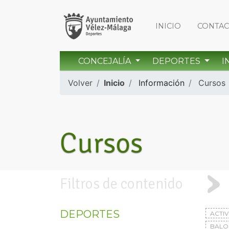
INICIO
CONTA
CONCEJALÍA
DEPORTES
I
Volver
Inicio
Información
Cursos
Cursos
Filtros de contenido
DEPORTES
ACTI
BAL