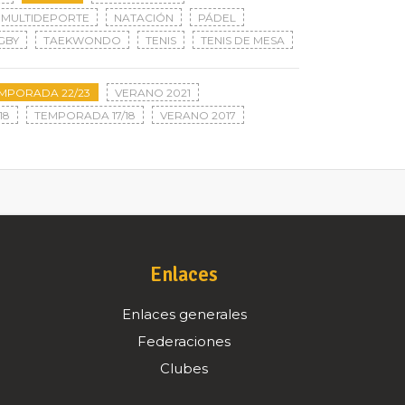
MULTIDEPORTE
NATACIÓN
PÁDEL
GBY
TAEKWONDO
TENIS
TENIS DE MESA
MPORADA 22/23
VERANO 2021
18
TEMPORADA 17/18
VERANO 2017
Enlaces
Enlaces generales
Federaciones
Clubes