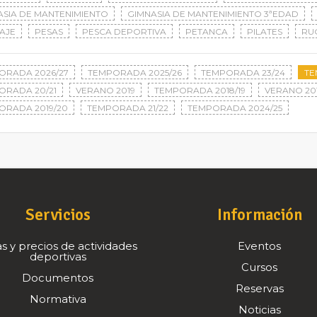
ASIA DE MANTENIMIENTO
GIMNASIA DE MANTENIMIENTO 3ªEDAD
AJE
PESAS
PESCA DEPORTIVA
PETANCA
PILATES
RU
ORADA 2026/27
TEMPORADA 2025/26
TEMPORADA 23/24
TE
ORADA 20/21
VERANO 2019
TEMPORADA 2018/19
VERANO 20
ORADA 2019/20
TEMPORADA 21/22
TEMPORADA 2024/25
Servicios
Información
s y precios de actividades
Eventos
deportivas
Cursos
Documentos
Reservas
Normativa
Noticias