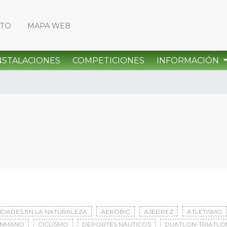
CTO
MAPA WEB
NSTALACIONES
COMPETICIONES
INFORMACIÓN
VIDADES EN LA NATURALEZA
AERÓBIC
AJEDREZ
ATLETISMO
ONMANO
CICLISMO
DEPORTES NÁUTICOS
DUATLON-TRIATLO