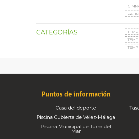
GIMN
PATIN
CATEGORÍAS
TEMP
TEMP
TEMP
Puntos de información
Casa del deporte
Tasa
Piscina Cubierta de Vélez-Málaga
Piscina Municipal de Torre del
Mar