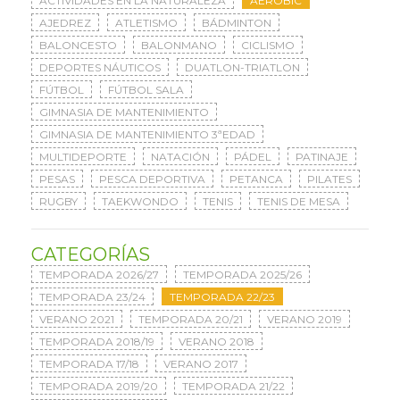
ACTIVIDADES EN LA NATURALEZA
AERÓBIC
AJEDREZ
ATLETISMO
BÁDMINTON
BALONCESTO
BALONMANO
CICLISMO
DEPORTES NÁUTICOS
DUATLON-TRIATLON
FÚTBOL
FÚTBOL SALA
GIMNASIA DE MANTENIMIENTO
GIMNASIA DE MANTENIMIENTO 3ªEDAD
MULTIDEPORTE
NATACIÓN
PÁDEL
PATINAJE
PESAS
PESCA DEPORTIVA
PETANCA
PILATES
RUGBY
TAEKWONDO
TENIS
TENIS DE MESA
CATEGORÍAS
TEMPORADA 2026/27
TEMPORADA 2025/26
TEMPORADA 23/24
TEMPORADA 22/23
VERANO 2021
TEMPORADA 20/21
VERANO 2019
TEMPORADA 2018/19
VERANO 2018
TEMPORADA 17/18
VERANO 2017
TEMPORADA 2019/20
TEMPORADA 21/22