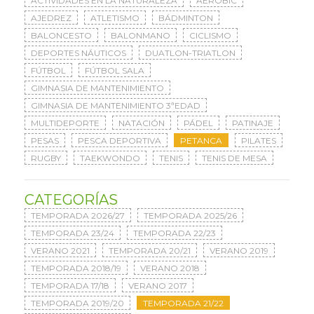
ACTIVIDADES EN LA NATURALEZA
AERÓBIC
AJEDREZ
ATLETISMO
BÁDMINTON
BALONCESTO
BALONMANO
CICLISMO
DEPORTES NÁUTICOS
DUATLON-TRIATLON
FÚTBOL
FÚTBOL SALA
GIMNASIA DE MANTENIMIENTO
GIMNASIA DE MANTENIMIENTO 3ªEDAD
MULTIDEPORTE
NATACIÓN
PÁDEL
PATINAJE
PESAS
PESCA DEPORTIVA
PETANCA
PILATES
RUGBY
TAEKWONDO
TENIS
TENIS DE MESA
CATEGORÍAS
TEMPORADA 2026/27
TEMPORADA 2025/26
TEMPORADA 23/24
TEMPORADA 22/23
VERANO 2021
TEMPORADA 20/21
VERANO 2019
TEMPORADA 2018/19
VERANO 2018
TEMPORADA 17/18
VERANO 2017
TEMPORADA 2019/20
TEMPORADA 21/22