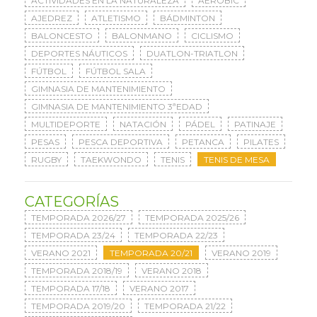
ACTIVIDADES EN LA NATURALEZA
AERÓBIC
AJEDREZ
ATLETISMO
BÁDMINTON
BALONCESTO
BALONMANO
CICLISMO
DEPORTES NÁUTICOS
DUATLON-TRIATLON
FÚTBOL
FÚTBOL SALA
GIMNASIA DE MANTENIMIENTO
GIMNASIA DE MANTENIMIENTO 3ªEDAD
MULTIDEPORTE
NATACIÓN
PÁDEL
PATINAJE
PESAS
PESCA DEPORTIVA
PETANCA
PILATES
RUGBY
TAEKWONDO
TENIS
TENIS DE MESA
CATEGORÍAS
TEMPORADA 2026/27
TEMPORADA 2025/26
TEMPORADA 23/24
TEMPORADA 22/23
VERANO 2021
TEMPORADA 20/21
VERANO 2019
TEMPORADA 2018/19
VERANO 2018
TEMPORADA 17/18
VERANO 2017
TEMPORADA 2019/20
TEMPORADA 21/22