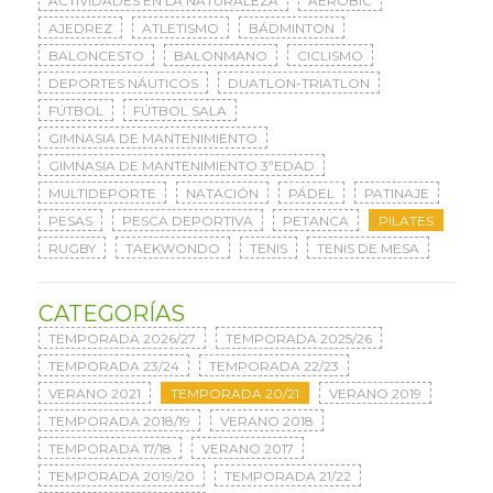
ACTIVIDADES EN LA NATURALEZA
AERÓBIC
AJEDREZ
ATLETISMO
BÁDMINTON
BALONCESTO
BALONMANO
CICLISMO
DEPORTES NÁUTICOS
DUATLON-TRIATLON
FÚTBOL
FÚTBOL SALA
GIMNASIA DE MANTENIMIENTO
GIMNASIA DE MANTENIMIENTO 3ªEDAD
MULTIDEPORTE
NATACIÓN
PÁDEL
PATINAJE
PESAS
PESCA DEPORTIVA
PETANCA
PILATES
RUGBY
TAEKWONDO
TENIS
TENIS DE MESA
CATEGORÍAS
TEMPORADA 2026/27
TEMPORADA 2025/26
TEMPORADA 23/24
TEMPORADA 22/23
VERANO 2021
TEMPORADA 20/21
VERANO 2019
TEMPORADA 2018/19
VERANO 2018
TEMPORADA 17/18
VERANO 2017
TEMPORADA 2019/20
TEMPORADA 21/22