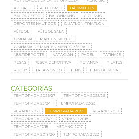
ACTIVIDADES EN LA NATURALEZA
AERÓBIC
AJEDREZ
ATLETISMO
BÁDMINTON
BALONCESTO
BALONMANO
CICLISMO
DEPORTES NÁUTICOS
DUATLON-TRIATLON
FÚTBOL
FÚTBOL SALA
GIMNASIA DE MANTENIMIENTO
GIMNASIA DE MANTENIMIENTO 3ªEDAD
MULTIDEPORTE
NATACIÓN
PÁDEL
PATINAJE
PESAS
PESCA DEPORTIVA
PETANCA
PILATES
RUGBY
TAEKWONDO
TENIS
TENIS DE MESA
CATEGORÍAS
TEMPORADA 2026/27
TEMPORADA 2025/26
TEMPORADA 23/24
TEMPORADA 22/23
VERANO 2021
TEMPORADA 20/21
VERANO 2019
TEMPORADA 2018/19
VERANO 2018
TEMPORADA 17/18
VERANO 2017
TEMPORADA 2019/20
TEMPORADA 21/22