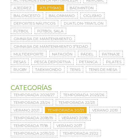
ACTIVIDADES EN LA NATURALEZA
AERÓBIC
AJEDREZ
ATLETISMO
BÁDMINTON
BALONCESTO
BALONMANO
CICLISMO
DEPORTES NÁUTICOS
DUATLON-TRIATLON
FÚTBOL
FÚTBOL SALA
GIMNASIA DE MANTENIMIENTO
GIMNASIA DE MANTENIMIENTO 3ªEDAD
MULTIDEPORTE
NATACIÓN
PÁDEL
PATINAJE
PESAS
PESCA DEPORTIVA
PETANCA
PILATES
RUGBY
TAEKWONDO
TENIS
TENIS DE MESA
CATEGORÍAS
TEMPORADA 2026/27
TEMPORADA 2025/26
TEMPORADA 23/24
TEMPORADA 22/23
VERANO 2021
TEMPORADA 20/21
VERANO 2019
TEMPORADA 2018/19
VERANO 2018
TEMPORADA 17/18
VERANO 2017
TEMPORADA 2019/20
TEMPORADA 21/22