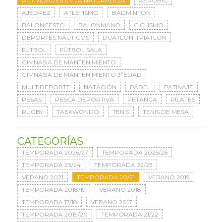
ACTIVIDADES EN LA NATURALEZA
AERÓBIC
AJEDREZ
ATLETISMO
BÁDMINTON
BALONCESTO
BALONMANO
CICLISMO
DEPORTES NÁUTICOS
DUATLON-TRIATLON
FÚTBOL
FÚTBOL SALA
GIMNASIA DE MANTENIMIENTO
GIMNASIA DE MANTENIMIENTO 3ªEDAD
MULTIDEPORTE
NATACIÓN
PÁDEL
PATINAJE
PESAS
PESCA DEPORTIVA
PETANCA
PILATES
RUGBY
TAEKWONDO
TENIS
TENIS DE MESA
CATEGORÍAS
TEMPORADA 2026/27
TEMPORADA 2025/26
TEMPORADA 23/24
TEMPORADA 22/23
VERANO 2021
TEMPORADA 20/21
VERANO 2019
TEMPORADA 2018/19
VERANO 2018
TEMPORADA 17/18
VERANO 2017
TEMPORADA 2019/20
TEMPORADA 21/22