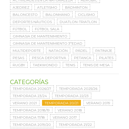
ACTIVIDADES EN LA NATURALEZA
AERÓBIC
AJEDREZ
ATLETISMO
BÁDMINTON
BALONCESTO
BALONMANO
CICLISMO
DEPORTES NÁUTICOS
DUATLON-TRIATLON
FÚTBOL
FÚTBOL SALA
GIMNASIA DE MANTENIMIENTO
GIMNASIA DE MANTENIMIENTO 3ªEDAD
MULTIDEPORTE
NATACIÓN
PÁDEL
PATINAJE
PESAS
PESCA DEPORTIVA
PETANCA
PILATES
RUGBY
TAEKWONDO
TENIS
TENIS DE MESA
CATEGORÍAS
TEMPORADA 2026/27
TEMPORADA 2025/26
TEMPORADA 23/24
TEMPORADA 22/23
VERANO 2021
TEMPORADA 20/21
VERANO 2019
TEMPORADA 2018/19
VERANO 2018
TEMPORADA 17/18
VERANO 2017
TEMPORADA 2019/20
TEMPORADA 21/22