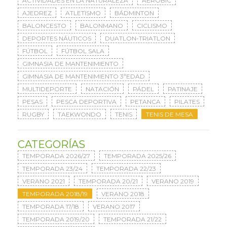
ACTIVIDADES EN LA NATURALEZA
AERÓBIC
AJEDREZ
ATLETISMO
BÁDMINTON
BALONCESTO
BALONMANO
CICLISMO
DEPORTES NÁUTICOS
DUATLON-TRIATLON
FÚTBOL
FÚTBOL SALA
GIMNASIA DE MANTENIMIENTO
GIMNASIA DE MANTENIMIENTO 3ªEDAD
MULTIDEPORTE
NATACIÓN
PÁDEL
PATINAJE
PESAS
PESCA DEPORTIVA
PETANCA
PILATES
RUGBY
TAEKWONDO
TENIS
TENIS DE MESA
CATEGORÍAS
TEMPORADA 2026/27
TEMPORADA 2025/26
TEMPORADA 23/24
TEMPORADA 22/23
VERANO 2021
TEMPORADA 20/21
VERANO 2019
TEMPORADA 2018/19
VERANO 2018
TEMPORADA 17/18
VERANO 2017
TEMPORADA 2019/20
TEMPORADA 21/22