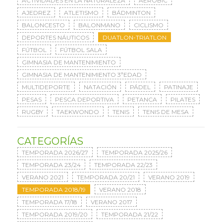
ACTIVIDADES EN LA NATURALEZA
AERÓBIC
AJEDREZ
ATLETISMO
BÁDMINTON
BALONCESTO
BALONMANO
CICLISMO
DEPORTES NÁUTICOS
DUATLON-TRIATLON
FÚTBOL
FÚTBOL SALA
GIMNASIA DE MANTENIMIENTO
GIMNASIA DE MANTENIMIENTO 3ªEDAD
MULTIDEPORTE
NATACIÓN
PÁDEL
PATINAJE
PESAS
PESCA DEPORTIVA
PETANCA
PILATES
RUGBY
TAEKWONDO
TENIS
TENIS DE MESA
CATEGORÍAS
TEMPORADA 2026/27
TEMPORADA 2025/26
TEMPORADA 23/24
TEMPORADA 22/23
VERANO 2021
TEMPORADA 20/21
VERANO 2019
TEMPORADA 2018/19
VERANO 2018
TEMPORADA 17/18
VERANO 2017
TEMPORADA 2019/20
TEMPORADA 21/22