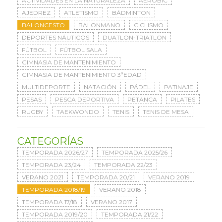
ACTIVIDADES EN LA NATURALEZA
AERÓBIC
AJEDREZ
ATLETISMO
BÁDMINTON
BALONCESTO
BALONMANO
CICLISMO
DEPORTES NÁUTICOS
DUATLON-TRIATLON
FÚTBOL
FÚTBOL SALA
GIMNASIA DE MANTENIMIENTO
GIMNASIA DE MANTENIMIENTO 3ªEDAD
MULTIDEPORTE
NATACIÓN
PÁDEL
PATINAJE
PESAS
PESCA DEPORTIVA
PETANCA
PILATES
RUGBY
TAEKWONDO
TENIS
TENIS DE MESA
CATEGORÍAS
TEMPORADA 2026/27
TEMPORADA 2025/26
TEMPORADA 23/24
TEMPORADA 22/23
VERANO 2021
TEMPORADA 20/21
VERANO 2019
TEMPORADA 2018/19
VERANO 2018
TEMPORADA 17/18
VERANO 2017
TEMPORADA 2019/20
TEMPORADA 21/22