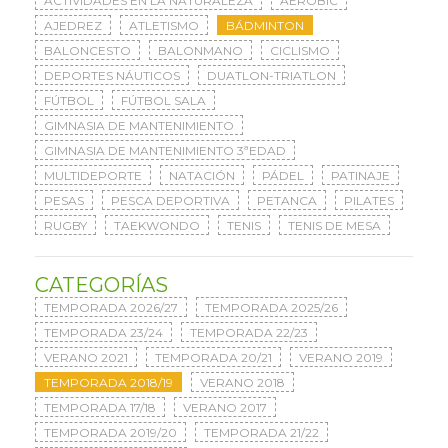
ACTIVIDADES EN LA NATURALEZA
AERÓBIC
AJEDREZ
ATLETISMO
BÁDMINTON
BALONCESTO
BALONMANO
CICLISMO
DEPORTES NÁUTICOS
DUATLON-TRIATLON
FÚTBOL
FÚTBOL SALA
GIMNASIA DE MANTENIMIENTO
GIMNASIA DE MANTENIMIENTO 3ªEDAD
MULTIDEPORTE
NATACIÓN
PÁDEL
PATINAJE
PESAS
PESCA DEPORTIVA
PETANCA
PILATES
RUGBY
TAEKWONDO
TENIS
TENIS DE MESA
CATEGORÍAS
TEMPORADA 2026/27
TEMPORADA 2025/26
TEMPORADA 23/24
TEMPORADA 22/23
VERANO 2021
TEMPORADA 20/21
VERANO 2019
TEMPORADA 2018/19
VERANO 2018
TEMPORADA 17/18
VERANO 2017
TEMPORADA 2019/20
TEMPORADA 21/22