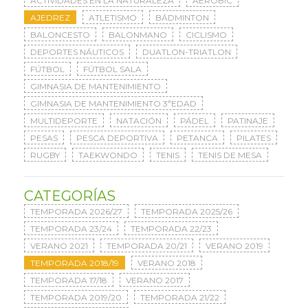
ACTIVIDADES EN LA NATURALEZA
AERÓBIC
AJEDREZ
ATLETISMO
BÁDMINTON
BALONCESTO
BALONMANO
CICLISMO
DEPORTES NÁUTICOS
DUATLON-TRIATLON
FÚTBOL
FÚTBOL SALA
GIMNASIA DE MANTENIMIENTO
GIMNASIA DE MANTENIMIENTO 3ªEDAD
MULTIDEPORTE
NATACIÓN
PÁDEL
PATINAJE
PESAS
PESCA DEPORTIVA
PETANCA
PILATES
RUGBY
TAEKWONDO
TENIS
TENIS DE MESA
CATEGORÍAS
TEMPORADA 2026/27
TEMPORADA 2025/26
TEMPORADA 23/24
TEMPORADA 22/23
VERANO 2021
TEMPORADA 20/21
VERANO 2019
TEMPORADA 2018/19
VERANO 2018
TEMPORADA 17/18
VERANO 2017
TEMPORADA 2019/20
TEMPORADA 21/22