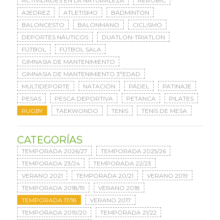
ACTIVIDADES EN LA NATURALEZA
AERÓBIC
AJEDREZ
ATLETISMO
BÁDMINTON
BALONCESTO
BALONMANO
CICLISMO
DEPORTES NÁUTICOS
DUATLON-TRIATLON
FÚTBOL
FÚTBOL SALA
GIMNASIA DE MANTENIMIENTO
GIMNASIA DE MANTENIMIENTO 3ªEDAD
MULTIDEPORTE
NATACIÓN
PÁDEL
PATINAJE
PESAS
PESCA DEPORTIVA
PETANCA
PILATES
RUGBY
TAEKWONDO
TENIS
TENIS DE MESA
CATEGORÍAS
TEMPORADA 2026/27
TEMPORADA 2025/26
TEMPORADA 23/24
TEMPORADA 22/23
VERANO 2021
TEMPORADA 20/21
VERANO 2019
TEMPORADA 2018/19
VERANO 2018
TEMPORADA 17/18
VERANO 2017
TEMPORADA 2019/20
TEMPORADA 21/22