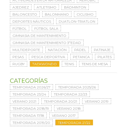
ACTIVIDADES EN LA NATURALEZA
AERÓBIC
AJEDREZ
ATLETISMO
BÁDMINTON
BALONCESTO
BALONMANO
CICLISMO
DEPORTES NÁUTICOS
DUATLON-TRIATLON
FÚTBOL
FÚTBOL SALA
GIMNASIA DE MANTENIMIENTO
GIMNASIA DE MANTENIMIENTO 3ªEDAD
MULTIDEPORTE
NATACIÓN
PÁDEL
PATINAJE
PESAS
PESCA DEPORTIVA
PETANCA
PILATES
RUGBY
TAEKWONDO
TENIS
TENIS DE MESA
CATEGORÍAS
TEMPORADA 2026/27
TEMPORADA 2025/26
TEMPORADA 23/24
TEMPORADA 22/23
VERANO 2021
TEMPORADA 20/21
VERANO 2019
TEMPORADA 2018/19
VERANO 2018
TEMPORADA 17/18
VERANO 2017
TEMPORADA 2019/20
TEMPORADA 21/22