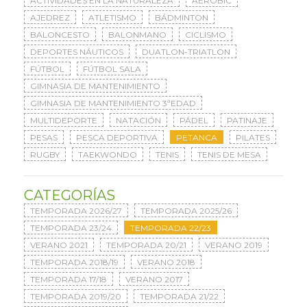
ACTIVIDADES EN LA NATURALEZA
AERÓBIC
AJEDREZ
ATLETISMO
BÁDMINTON
BALONCESTO
BALONMANO
CICLISMO
DEPORTES NÁUTICOS
DUATLON-TRIATLON
FÚTBOL
FÚTBOL SALA
GIMNASIA DE MANTENIMIENTO
GIMNASIA DE MANTENIMIENTO 3ªEDAD
MULTIDEPORTE
NATACIÓN
PÁDEL
PATINAJE
PESAS
PESCA DEPORTIVA
PETANCA
PILATES
RUGBY
TAEKWONDO
TENIS
TENIS DE MESA
CATEGORÍAS
TEMPORADA 2026/27
TEMPORADA 2025/26
TEMPORADA 23/24
TEMPORADA 22/23
VERANO 2021
TEMPORADA 20/21
VERANO 2019
TEMPORADA 2018/19
VERANO 2018
TEMPORADA 17/18
VERANO 2017
TEMPORADA 2019/20
TEMPORADA 21/22