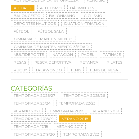
ACTIVIDADES EN LA NATURALEZA
AERÓBIC
AJEDREZ
ATLETISMO
BÁDMINTON
BALONCESTO
BALONMANO
CICLISMO
DEPORTES NÁUTICOS
DUATLON-TRIATLON
FÚTBOL
FÚTBOL SALA
GIMNASIA DE MANTENIMIENTO
GIMNASIA DE MANTENIMIENTO 3ªEDAD
MULTIDEPORTE
NATACIÓN
PÁDEL
PATINAJE
PESAS
PESCA DEPORTIVA
PETANCA
PILATES
RUGBY
TAEKWONDO
TENIS
TENIS DE MESA
CATEGORÍAS
TEMPORADA 2026/27
TEMPORADA 2025/26
TEMPORADA 23/24
TEMPORADA 22/23
VERANO 2021
TEMPORADA 20/21
VERANO 2019
TEMPORADA 2018/19
VERANO 2018
TEMPORADA 17/18
VERANO 2017
TEMPORADA 2019/20
TEMPORADA 21/22