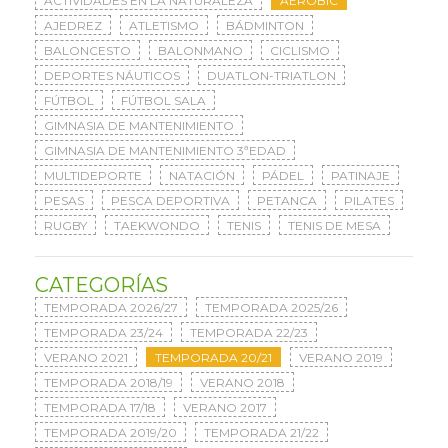
ACTIVIDADES EN LA NATURALEZA
AERÓBIC
AJEDREZ
ATLETISMO
BÁDMINTON
BALONCESTO
BALONMANO
CICLISMO
DEPORTES NÁUTICOS
DUATLON-TRIATLON
FÚTBOL
FÚTBOL SALA
GIMNASIA DE MANTENIMIENTO
GIMNASIA DE MANTENIMIENTO 3ªEDAD
MULTIDEPORTE
NATACIÓN
PÁDEL
PATINAJE
PESAS
PESCA DEPORTIVA
PETANCA
PILATES
RUGBY
TAEKWONDO
TENIS
TENIS DE MESA
CATEGORÍAS
TEMPORADA 2026/27
TEMPORADA 2025/26
TEMPORADA 23/24
TEMPORADA 22/23
VERANO 2021
TEMPORADA 20/21
VERANO 2019
TEMPORADA 2018/19
VERANO 2018
TEMPORADA 17/18
VERANO 2017
TEMPORADA 2019/20
TEMPORADA 21/22