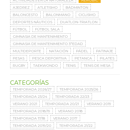
ACTIVIDADES EN LA NATURALEZA
AERÓBIC
AJEDREZ
ATLETISMO
BÁDMINTON
BALONCESTO
BALONMANO
CICLISMO
DEPORTES NÁUTICOS
DUATLON-TRIATLON
FÚTBOL
FÚTBOL SALA
GIMNASIA DE MANTENIMIENTO
GIMNASIA DE MANTENIMIENTO 3ªEDAD
MULTIDEPORTE
NATACIÓN
PÁDEL
PATINAJE
PESAS
PESCA DEPORTIVA
PETANCA
PILATES
RUGBY
TAEKWONDO
TENIS
TENIS DE MESA
CATEGORÍAS
TEMPORADA 2026/27
TEMPORADA 2025/26
TEMPORADA 23/24
TEMPORADA 22/23
VERANO 2021
TEMPORADA 20/21
VERANO 2019
TEMPORADA 2018/19
VERANO 2018
TEMPORADA 17/18
VERANO 2017
TEMPORADA 2019/20
TEMPORADA 21/22