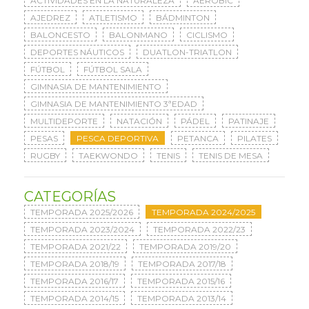
ACTIVIDADES EN LA NATURALEZA
AERÓBIC
AJEDREZ
ATLETISMO
BÁDMINTON
BALONCESTO
BALONMANO
CICLISMO
DEPORTES NÁUTICOS
DUATLON-TRIATLON
FÚTBOL
FÚTBOL SALA
GIMNASIA DE MANTENIMIENTO
GIMNASIA DE MANTENIMIENTO 3ªEDAD
MULTIDEPORTE
NATACIÓN
PÁDEL
PATINAJE
PESAS
PESCA DEPORTIVA
PETANCA
PILATES
RUGBY
TAEKWONDO
TENIS
TENIS DE MESA
CATEGORÍAS
TEMPORADA 2025/2026
TEMPORADA 2024/2025
TEMPORADA 2023/2024
TEMPORADA 2022/23
TEMPORADA 2021/22
TEMPORADA 2019/20
TEMPORADA 2018/19
TEMPORADA 2017/18
TEMPORADA 2016/17
TEMPORADA 2015/16
TEMPORADA 2014/15
TEMPORADA 2013/14