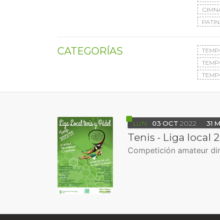
GIMN
PATIN
CATEGORÍAS
TEMP
TEMP
TEMP
LUN
03
OCT
2022
31
M
Tenis - Liga local 
Competición amateur dir