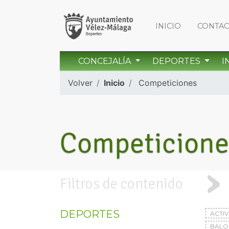
INICIO
CONTA
CONCEJALÍA
DEPORTES
I
Volver
Inicio
Competiciones
Competicione
Filtros de contenido
DEPORTES
ACTI
BAL