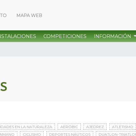
CTO
MAPA WEB
NSTALACIONES
COMPETICIONES
INFORMACIÓN
s
VIDADES EN LA NATURALEZA
AERÓBIC
AJEDREZ
ATLETISMO
ONMANO
CICLISMO
DEPORTES NÁUTICOS
DUATLON-TRIATLO