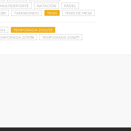
MULTIDEPORTE
NATACIÓN
PÁDEL
GBY
TAEKWONDO
TENIS
TENIS DE MESA
024
TEMPORADA 2022/23
EMPORADA 2017/18
TEMPORADA 2016/17