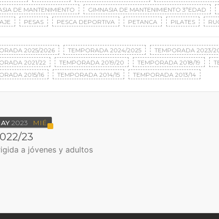
ASIA DE MANTENIMIENTO
GIMNASIA DE MANTENIMIENTO 3ªEDAD
AJE
PESAS
PESCA DEPORTIVA
PETANCA
PILATES
RU
ORADA 2025/2026
TEMPORADA 2024/2025
TEMPORADA 2023/2
ORADA 2021/22
TEMPORADA 2019/20
TEMPORADA 2018/19
T
ORADA 2015/16
TEMPORADA 2014/15
TEMPORADA 2013/14
AY
2023
MIÉ
2022/23
igida a jóvenes y adultos