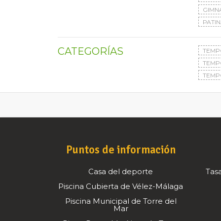
GIMN
PATIN
CATEGORÍAS
TEMP
TEMP
TEMP
Puntos de información
Casa del deporte
Tasa
Piscina Cubierta de Vélez-Málaga
Piscina Municipal de Torre del
Mar