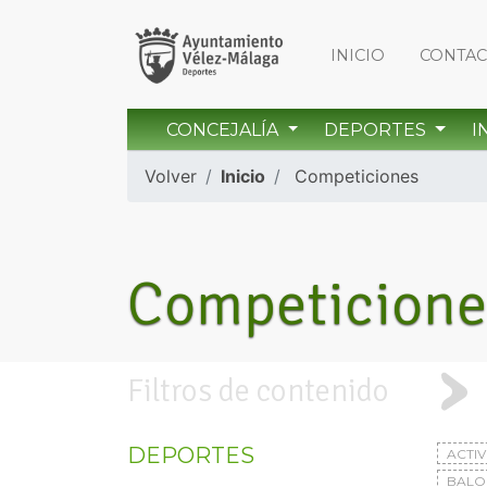
INICIO
CONTA
CONCEJALÍA
DEPORTES
I
Volver
Inicio
Competiciones
Competicione
Filtros de contenido
DEPORTES
ACTI
BAL