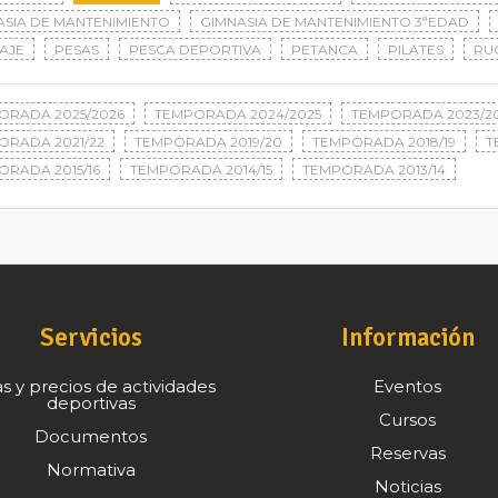
ASIA DE MANTENIMIENTO
GIMNASIA DE MANTENIMIENTO 3ªEDAD
AJE
PESAS
PESCA DEPORTIVA
PETANCA
PILATES
RU
ORADA 2025/2026
TEMPORADA 2024/2025
TEMPORADA 2023/2
ORADA 2021/22
TEMPORADA 2019/20
TEMPORADA 2018/19
T
ORADA 2015/16
TEMPORADA 2014/15
TEMPORADA 2013/14
Servicios
Información
s y precios de actividades
Eventos
deportivas
Cursos
Documentos
Reservas
Normativa
Noticias