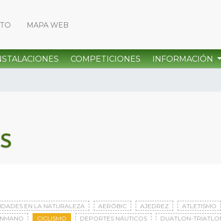
CTO
MAPA WEB
NSTALACIONES
COMPETICIONES
INFORMACIÓN
s
VIDADES EN LA NATURALEZA
AERÓBIC
AJEDREZ
ATLETISMO
ONMANO
CICLISMO
DEPORTES NÁUTICOS
DUATLON-TRIATLO