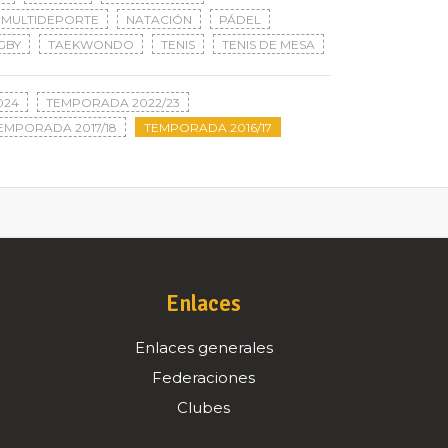
MULTIDEPORTE
NATACIÓN
PÁDEL
GBY
TAEKWONDO
TENIS
TENIS DE MESA
024
TEMPORADA 2022/23
EMPORADA 2017/18
TEMPORADA 2016/17
Enlaces
Enlaces generales
Federaciones
Clubes