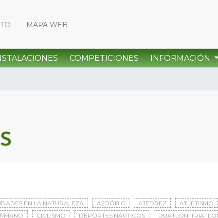
CTO
MAPA WEB
NSTALACIONES
COMPETICIONES
INFORMACIÓN
s
VIDADES EN LA NATURALEZA
AERÓBIC
AJEDREZ
ATLETISMO
ONMANO
CICLISMO
DEPORTES NÁUTICOS
DUATLON-TRIATLO