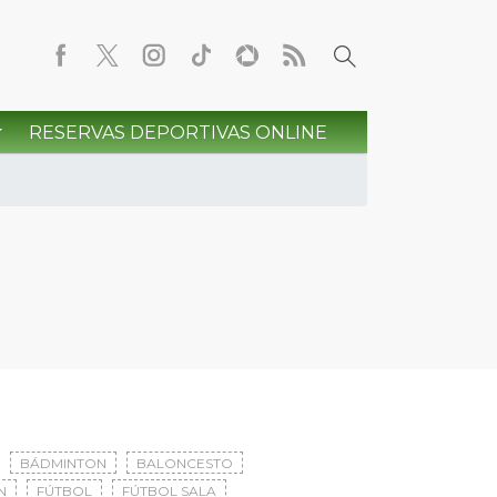
RESERVAS DEPORTIVAS ONLINE
BÁDMINTON
BALONCESTO
N
FÚTBOL
FÚTBOL SALA