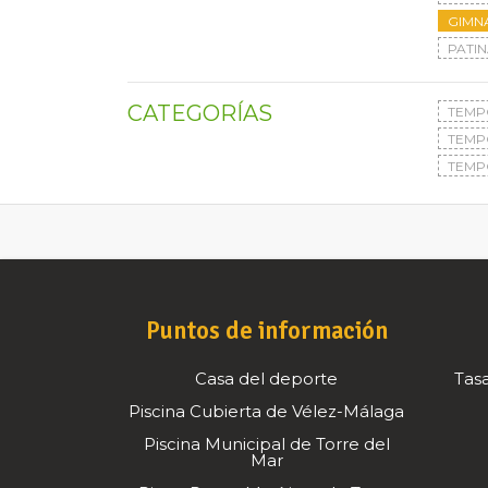
GIMN
PATIN
CATEGORÍAS
TEMP
TEMP
TEMP
Puntos de información
Casa del deporte
Tasa
Piscina Cubierta de Vélez-Málaga
Piscina Municipal de Torre del
Mar