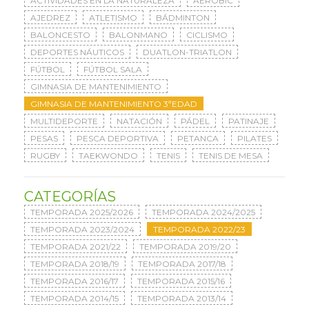
ACTIVIDADES EN LA NATURALEZA
AERÓBIC
AJEDREZ
ATLETISMO
BÁDMINTON
BALONCESTO
BALONMANO
CICLISMO
DEPORTES NÁUTICOS
DUATLON-TRIATLON
FÚTBOL
FÚTBOL SALA
GIMNASIA DE MANTENIMIENTO
GIMNASIA DE MANTENIMIENTO 3ªEDAD
MULTIDEPORTE
NATACIÓN
PÁDEL
PATINAJE
PESAS
PESCA DEPORTIVA
PETANCA
PILATES
RUGBY
TAEKWONDO
TENIS
TENIS DE MESA
CATEGORÍAS
TEMPORADA 2025/2026
TEMPORADA 2024/2025
TEMPORADA 2023/2024
TEMPORADA 2022/23
TEMPORADA 2021/22
TEMPORADA 2019/20
TEMPORADA 2018/19
TEMPORADA 2017/18
TEMPORADA 2016/17
TEMPORADA 2015/16
TEMPORADA 2014/15
TEMPORADA 2013/14