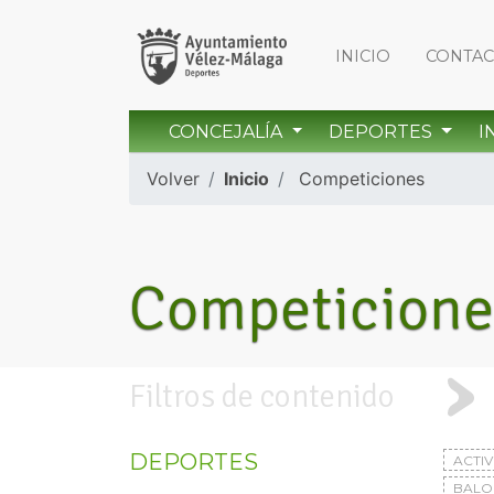
INICIO
CONTA
CONCEJALÍA
DEPORTES
I
Volver
Inicio
Competiciones
Competicione
Filtros de contenido
DEPORTES
ACTI
BAL