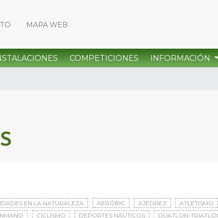
CTO
MAPA WEB
NSTALACIONES
COMPETICIONES
INFORMACIÓN
s
VIDADES EN LA NATURALEZA
AERÓBIC
AJEDREZ
ATLETISMO
ONMANO
CICLISMO
DEPORTES NÁUTICOS
DUATLON-TRIATLO