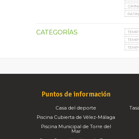
GIMN
PATIN
CATEGORÍAS
TEMP
TEMP
TEMP
Puntos de información
Casa del deporte
Tasa
Piscina Cubierta de Vélez-Málaga
Piscina Municipal de Torre del
Mar