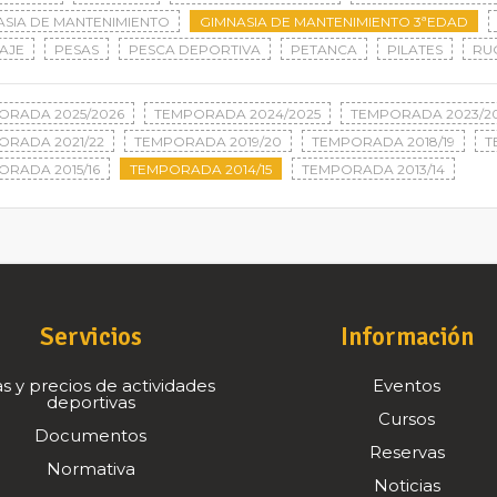
ASIA DE MANTENIMIENTO
GIMNASIA DE MANTENIMIENTO 3ªEDAD
AJE
PESAS
PESCA DEPORTIVA
PETANCA
PILATES
RU
ORADA 2025/2026
TEMPORADA 2024/2025
TEMPORADA 2023/2
ORADA 2021/22
TEMPORADA 2019/20
TEMPORADA 2018/19
T
ORADA 2015/16
TEMPORADA 2014/15
TEMPORADA 2013/14
Servicios
Información
s y precios de actividades
Eventos
deportivas
Cursos
Documentos
Reservas
Normativa
Noticias