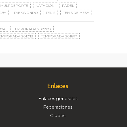
MULTIDEPORTE
NATACIÓN
PÁDEL
GBY
TAEKWONDO
TENIS
TENIS DE MESA
024
TEMPORADA 2022/23
EMPORADA 2017/18
TEMPORADA 2016/17
Enlaces
Enlaces generales
Federaciones
Clubes