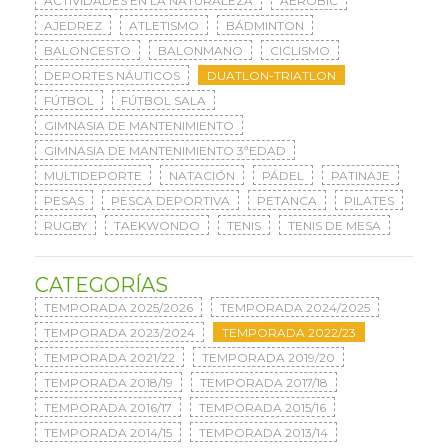
ACTIVIDADES EN LA NATURALEZA
AERÓBIC
AJEDREZ
ATLETISMO
BÁDMINTON
BALONCESTO
BALONMANO
CICLISMO
DEPORTES NÁUTICOS
DUATLON-TRIATLON
FÚTBOL
FÚTBOL SALA
GIMNASIA DE MANTENIMIENTO
GIMNASIA DE MANTENIMIENTO 3ªEDAD
MULTIDEPORTE
NATACIÓN
PÁDEL
PATINAJE
PESAS
PESCA DEPORTIVA
PETANCA
PILATES
RUGBY
TAEKWONDO
TENIS
TENIS DE MESA
CATEGORÍAS
TEMPORADA 2025/2026
TEMPORADA 2024/2025
TEMPORADA 2023/2024
TEMPORADA 2022/23
TEMPORADA 2021/22
TEMPORADA 2019/20
TEMPORADA 2018/19
TEMPORADA 2017/18
TEMPORADA 2016/17
TEMPORADA 2015/16
TEMPORADA 2014/15
TEMPORADA 2013/14