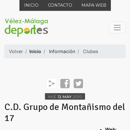
INICIO
CONTACTO
MAPA WEB
Volver
Inicio
Información
Clubes
MIÉ
12
MAY
2010
C.D. Grupo de Montañismo del
17
Web
: