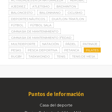
ACTIVIDADES EN LA NATURALEZA
AERÓBIC
AJEDREZ
ATLETISMO
BÁDMINTON
BALONCESTO
BALONMANO
CICLISMO
DEPORTES NÁUTICOS
DUATLON-TRIATLON
FÚTBOL
FÚTBOL SALA
GIMNASIA DE MANTENIMIENTO
GIMNASIA DE MANTENIMIENTO 3ªEDAD
MULTIDEPORTE
NATACIÓN
PÁDEL
PATINAJE
PESAS
PESCA DEPORTIVA
PETANCA
PILATES
RUGBY
TAEKWONDO
TENIS
TENIS DE MESA
Puntos de información
Casa del deporte